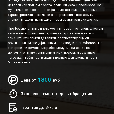
определяя, нуждается ли модель S8 в замене отдельных
деталей или полном восстановлении узла. Использование
мультиметра и осциллографа помогает выявить точные
характеристики выходящего напряжения и проверить
элементы схемы на предмет перегорания или окисления.
Профессиональные инструменты позволяют специалистам
аккуратно выпаять вышедшие из строя компоненты и
заменить их новыми деталями, соответствующими
оригинальным спецификациям производителя Roborock. По
завершении ремонтных работ модуль подвергается
дополнительным испытаниям, имитирующим реальную
нагрузку, чтобы подтвердить полную функциональность
блока питания.
1800
Цена от
руб
Экспресс ремонт в день обращения
Гарантия до 3-х лет