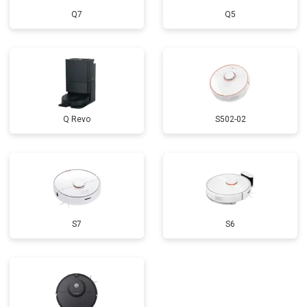
Q7
Q5
Q Revo
S502-02
S7
S6