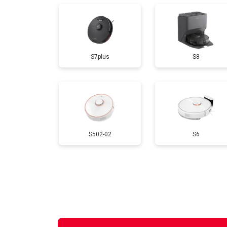
S7plus
S8
S502-02
S6