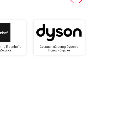
нтр Eisenhof в
Сервисный центр Dyson в
Сервисный
ибирске
Новосибирске
Новос