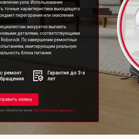
новлении узла. Использование
ть точные характеристики выходящего
редмет перегорания или окисления.
ециалистам аккуратно выпаять
х новыми деталями, соответствующими
Roborock. По завершении ремонтных
 испытаниям, имитирующим реальную
альность блока питания.
с ремонт
Гарантия до 3-х
обращения
лет
править заявку
 на обработку моих
персональных данных.