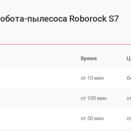
робота-пылесоса Roborock S7
Время
Ц
от 10 мин
б
от 100 мин
о
от 50 мин
о