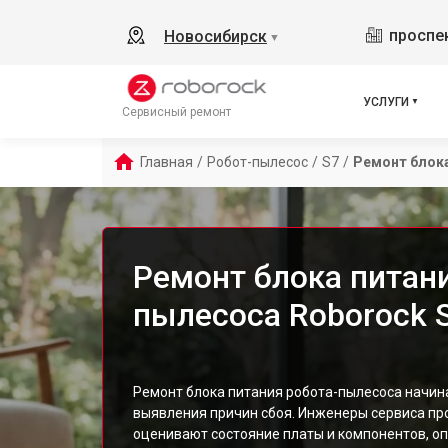
проспек
Новосибирск
▼
УСЛУГИ
Сервисный ремонт
Главная
/
Робот-пылесос
/
S7
/
Ремонт блока
Ремонт блока питани
пылесоса Roborock 
Ремонт блока питания робота-пылесоса начина
выявления причин сбоя. Инженеры сервиса про
оценивают состояние платы и компонентов, оп