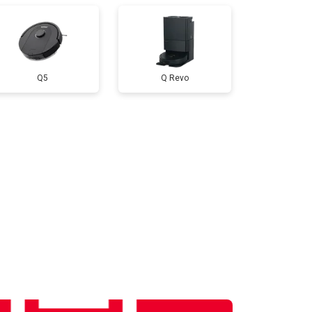
Q5
Q Revo