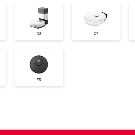
Q8
Q7
E5