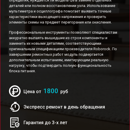
определяя, нуждается ли модель Q8 в замене отдельных
деталей или полном восстановлении узла. Использование
мультиметра и осциллографа помогает выявить точные
характеристики выходящего напряжения и проверить
элементы схемы на предмет перегорания или окисления.
Профессиональные инструменты позволяют специалистам
аккуратно выпаять вышедшие из строя компоненты и
заменить их новыми деталями, соответствующими
оригинальным спецификациям производителя Roborock. По
завершении ремонтных работ модуль подвергается
дополнительным испытаниям, имитирующим реальную
нагрузку, чтобы подтвердить полную функциональность
блока питания.
1800
Цена от
руб
Экспресс ремонт в день обращения
Гарантия до 3-х лет