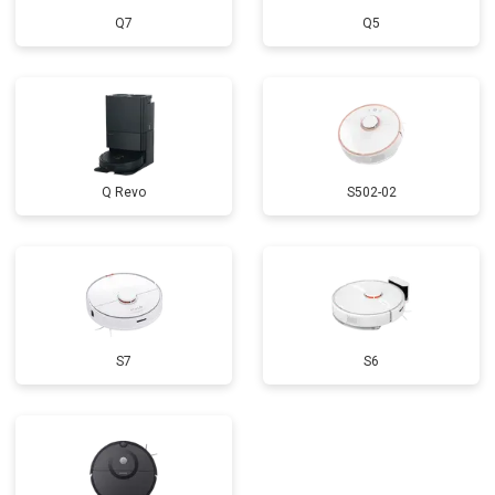
Q7
Q5
Q Revo
S502-02
S7
S6