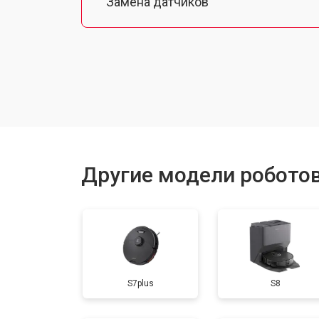
Замена датчиков
Калибровка
Восстановление колеса
Замена комплекта щеток
Другие модели робото
S7plus
S8