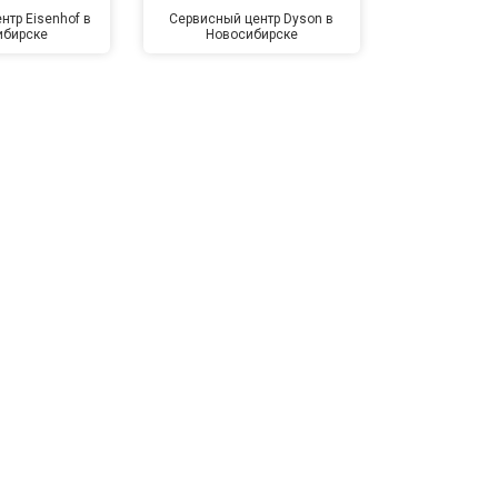
нтр Eisenhof в
Сервисный центр Dyson в
Сервисный
ибирске
Новосибирске
Новос