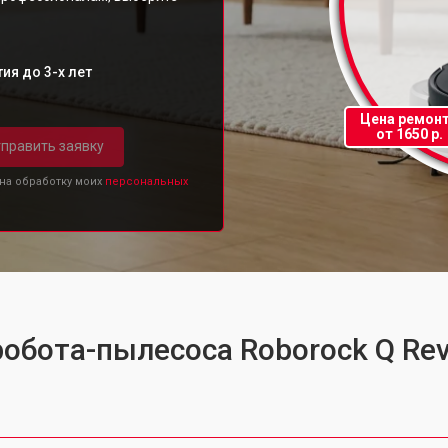
ия до 3-х лет
Цена ремон
от 1650 р.
править заявку
 на обработку моих
персональных
робота-пылесоса Roborock Q Re