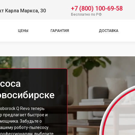
+7 (800) 100-69-58
т Карла Маркса, 30
Бесплатно по РФ
ЦЕНЫ
ГАРАНТИЯ
ДОСТАВКА
соса
овосибирске
borock Q Revo теперь
р предлагает быстрое и
мощника. Забудьте о
 вашему роботу-пылесосу
профессионалам, выберите