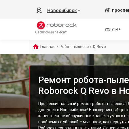
проспек
Новосибирск
▼
УСЛУГИ
Сервисный ремонт
Главная
/
Робот-пылесос
/
Q Revo
Ремонт робота-пыле
Roborock Q Revo в Н
Профессиональный ремонт робота-пылесоса Ro
доступен в Новосибирске! Наш сервисный цент
качественное обслуживание вашего умного по
проблемах с уборкой – мы знаем, как вернуть
Роборок первозданные функции. Доверьтесь 