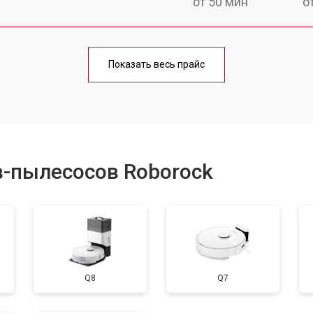
от 50 мин
о
от 60 мин
о
Показать весь прайс
от 50 мин
о
от 80 мин
о
в-пылесосов Roborock
Q8
Q7