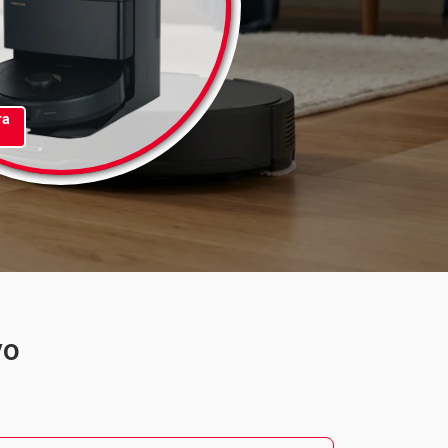
та
vo