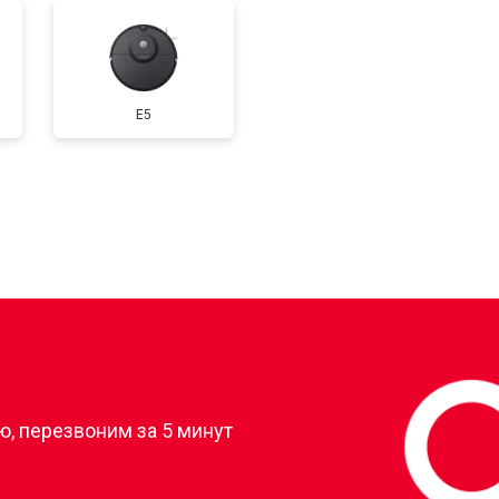
E5
?
, перезвоним за 5 минут